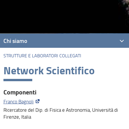
Chi siamo
STRUTTURE E LABORATORI COLLEGATI
Organizzazione e persone
Network Scientifico
Dipartimenti
Finalità
Componenti
Strutture e laboratori collegati
Franco Bagnoli
Ricercatore del Dip. di Fisica e Astronomia, Università di
Firenze, Italia