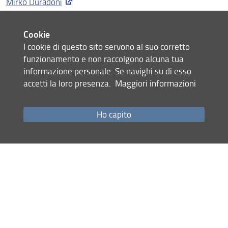
Mirko Duradoni
Dipartimento di Ingegneria dell'Informazione, Università di
Firenze
Cookie
I cookie di questo sito servono al suo corretto
Prof.ssa Luisa Puddu
funzionamento e non raccolgono alcuna tua
Dipartimento di Scienze dell'Educazione, Letterature, Studi
informazione personale. Se navighi su di esso
Interculturali, Lingue e
accetti la loro presenza.
Maggiori informazioni
Psicologia
Ho capito
Prof.ssa Amanda Nerini
Dipartimento di Scienze dell'Educazione, Letterature, Studi
Interculturali, Lingue e
Psicologia
Prof.ssa Camilla Matera
Dipartimento di Scienze dell'Educazione, Letterature, Studi
Interculturali, Lingue e