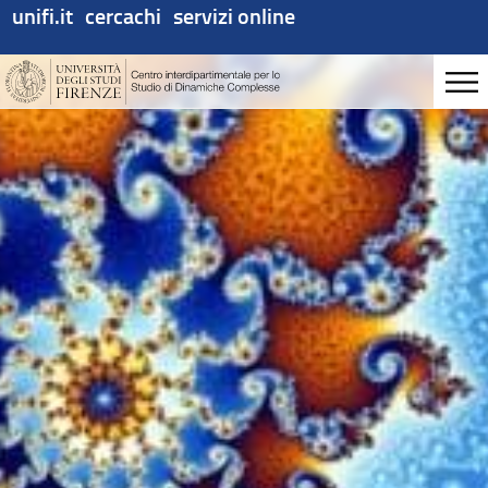
unifi.it
cercachi
servizi online