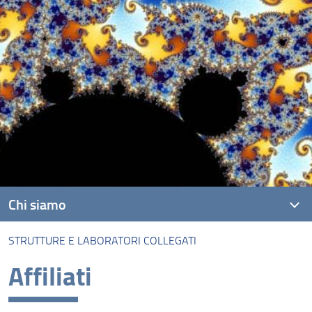
Chi siamo
STRUTTURE E LABORATORI COLLEGATI
Organizzazione e persone
Affiliati
Dipartimenti
Finalità