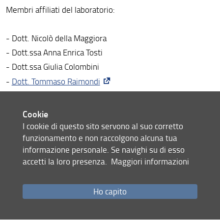
Membri affiliati del laboratorio:
Strutture e laboratori collegati
- Dott. Nicolò della Maggiora
- Dott.ssa Anna Enrica Tosti
- Dott.ssa Giulia Colombini
-
Dott. Tommaso Raimondi
-
Dott. Giacomo Barbagallo
- Dott. Alessio Licata
Cookie
I cookie di questo sito servono al suo corretto
Condividi
funzionamento e non raccolgono alcuna tua
informazione personale. Se navighi su di esso
Organizzazione e Partners
accetti la loro presenza.
Maggiori informazioni
Partners
Vecchio sito
Ho capito
ultimo aggiornamento
29.06.2023