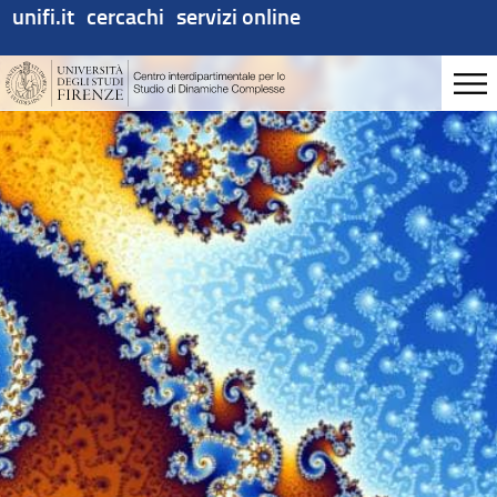
unifi.it
cercachi
servizi online